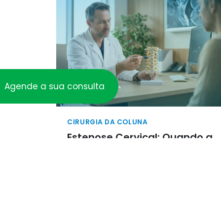
Agende a sua consulta
CIRURGIA DA COLUNA
Estenose Cervical: Quando a
Cirurgia de Descompressão
Posterior é Indicada
A estenose cervical é uma das
condições mais desafiadoras da coluna.
Ela avança silenciosamente, roubando
aos poucos a qualidade de vida de
quem convive com ela. Em alguns casos,