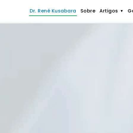
Dr. René Kusabara
Sobre
Artigos
Ga