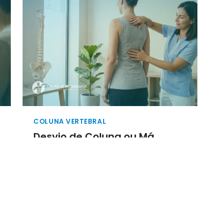
COLUNA VERTEBRAL
Desvio de Coluna ou Má
Postura: Como Identificar a
Causa da Sua Dor
Sentir um desconforto persistente nas
costas nas tarefas mais simples do dia a
dia gera muitas dúvidas e a
preocupação frequente de que algo
esteja gravemente fora do lugar. A