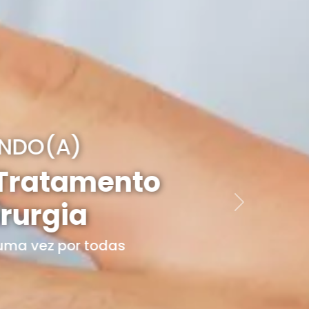
nto
Próximo
s