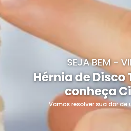
SEJA BEM - VINDO(A)
rnia de Disco Tratame
conheça Cirurgia
Vamos resolver sua dor de uma vez por toda