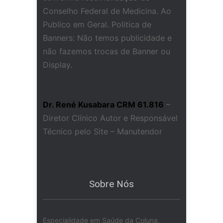
Conselho Federal de Medicina. Ao
Publico em Geral. Politica de
Banners: Não temos publicidade e
não fazemos trocas de Banner ou
Display.
Dr. René Kusabara CRM 61.816
–
Diretor Clínico Autor e Responsável
Técnico pelo Site – Manutendor
Sobre Nós
Especialidade em Saúde da Coluna.