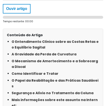
Ouvir artigo
Tempo restante:
00:00
Conteúdo do Artigo
O Entendimento Clínico sobre as Costas Retas e
o Equilíbrio Sagital
A Gravidade da Perda de Curvatura
O Mecanismo de Amortecimento e a Sobrecarg
a Discal
Como Identificar e Tratar
O Papel da Reabilitação e das Práticas Saudávei
s
Segurança e Alívio no Tratamento da Coluna
Mais informações sobre este assunto na Intern
et: