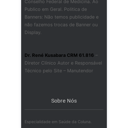
Conselho Federal de Medicina. Ao
Publico em Geral. Politica de
Banners: Não temos publicidade e
não fazemos trocas de Banner ou
Display.
Dr. René Kusabara CRM 61.816
–
Diretor Clínico Autor e Responsável
Técnico pelo Site – Manutendor
Sobre Nós
Especialidade em Saúde da Coluna.