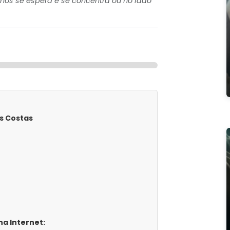
os se espera e se concentra ou no lado
s Costas
a Internet: