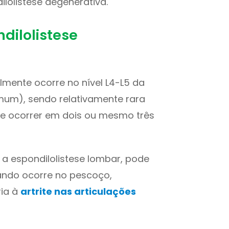
ilolistese degenerativa.
dilolistese
lmente ocorre no nível L4-L5 da
mum), sendo relativamente rara
de ocorrer em dois ou mesmo três
 espondilolistese lombar, pode
uando ocorre no pescoço,
ia à
artrite nas articulações