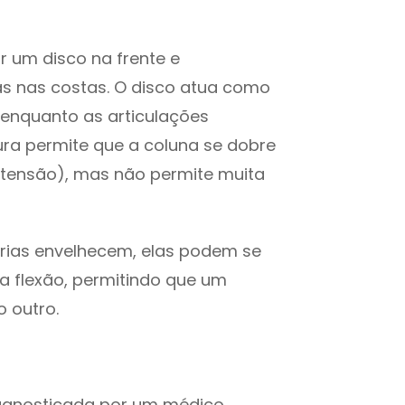
 um disco na frente e
as nas costas. O disco atua como
 enquanto as articulações
ura permite que a coluna se dobre
extensão), mas não permite muita
árias envelhecem, elas podem se
ta flexão, permitindo que um
o outro.
iagnosticada por um médico