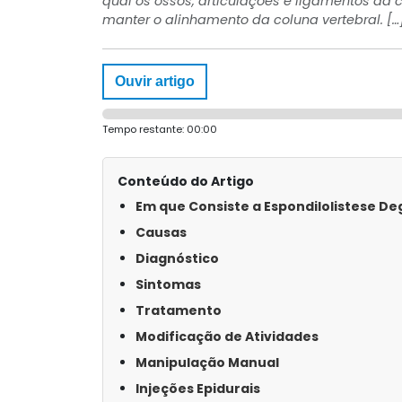
qual os ossos, articulações e ligamentos da
manter o alinhamento da coluna vertebral. […
Ouvir artigo
Tempo restante:
00:00
Conteúdo do Artigo
Em que Consiste a Espondilolistese D
Causas
Diagnóstico
Sintomas
Tratamento
Modificação de Atividades
Manipulação Manual
Injeções Epidurais