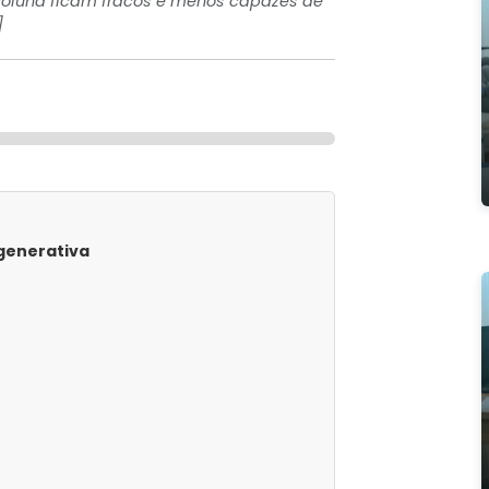
 coluna ficam fracos e menos capazes de
]
egenerativa