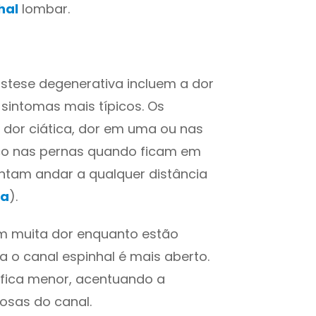
hal
lombar.
istese degenerativa incluem a dor
 sintomas mais típicos. Os
 dor ciática, dor em uma ou nas
ço nas pernas quando ficam em
ntam andar a qualquer distância
ca
).
m muita dor enquanto estão
 o canal espinhal é mais aberto.
r fica menor, acentuando a
vosas do canal.