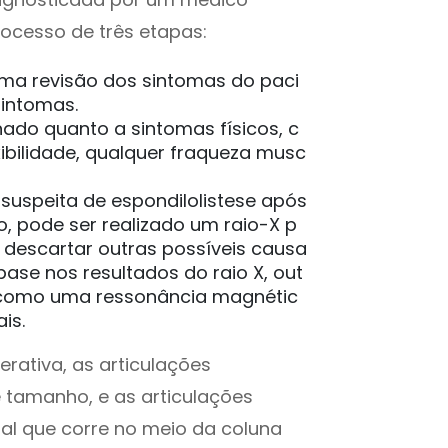
rocesso de três etapas:
uma revisão dos sintomas do paci
sintomas.
nado quanto a sintomas físicos, c
ibilidade, qualquer fraqueza musc
 suspeita de espondilolistese após
o, pode ser realizado um raio-X p
u descartar outras possíveis causa
ase nos resultados do raio X, out
, como uma ressonância magnétic
is.
rativa, as articulações
tamanho, e as articulações
l que corre no meio da coluna