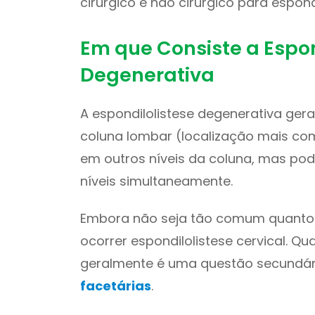
cirúrgico e não cirúrgico para espond
Em que Consiste a Espon
Degenerativa
A espondilolistese degenerativa gera
coluna lombar (localização mais co
em outros níveis da coluna, mas po
níveis simultaneamente.
Embora não seja tão comum quanto a
ocorrer espondilolistese cervical. Q
geralmente é uma questão secundár
facetárias
.