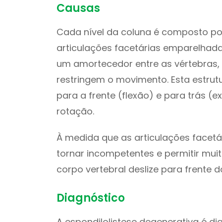
Causas
Cada nível da coluna é composto por
articulações facetárias emparelhad
um amortecedor entre as vértebras,
restringem o movimento. Esta estrut
para a frente (flexão) e para trás (
rotação.
À medida que as articulações facet
tornar incompetentes e permitir mui
corpo vertebral deslize para frente d
Diagnóstico
A espondilolistese degenerativa é d