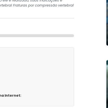
ele é realizado, suas indicações e
ertebral Fraturas por compressão vertebral
a Internet: