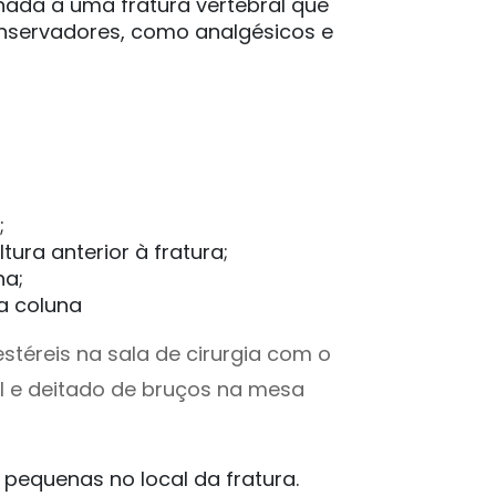
nada a uma fratura vertebral que
onservadores, como analgésicos e
;
tura anterior à fratura;
na;
a coluna
estéreis na sala de cirurgia com o
al e deitado de bruços na mesa
o pequenas no local da fratura.