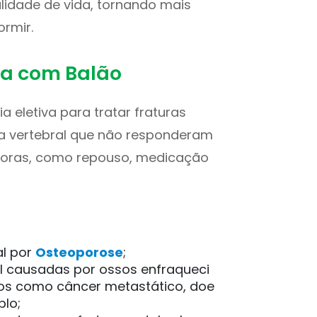
alidade de vida, tornando mais
ormir.
ia com Balão
a eletiva para tratar fraturas
a vertebral que não responderam
doras, como repouso, medicação
al por
Osteoporose
;
l causadas por ossos enfraqueci
os como câncer metastático, doe
plo;