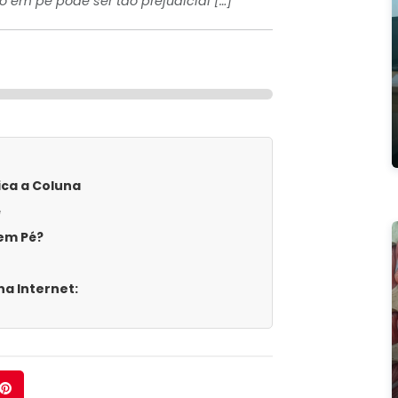
o em pé pode ser tão prejudicial […]
ica a Coluna
é
em Pé?
a Internet: