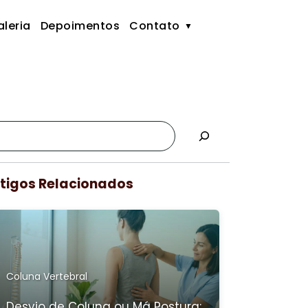
leria
Depoimentos
Contato
tigos Relacionados
Coluna Vertebral
Desvio de Coluna ou Má Postura: