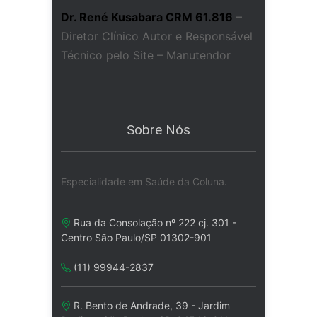
Dr. René Kusabara CRM 61.816
–
Diretor Clínico Autor e Responsável
Técnico pelo Site – Manutendor
Sobre Nós
Especialidade em Saúde da Coluna.
Rua da Consolação nº 222 cj. 301 -
Centro São Paulo/SP 01302-901
(11) 99944-2837
R. Bento de Andrade, 39 - Jardim