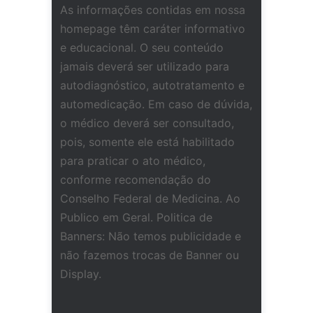
As informações contidas em nossa
homepage têm caráter informativo
e educacional. O seu conteúdo
jamais deverá ser utilizado para
autodiagnóstico, autotratamento e
automedicação. Em caso de dúvida,
o médico deverá ser consultado,
pois, somente ele está habilitado
para praticar o ato médico,
conforme recomendação do
Conselho Federal de Medicina. Ao
Publico em Geral. Politica de
Banners: Não temos publicidade e
não fazemos trocas de Banner ou
Display.