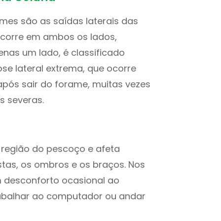
es são as saídas laterais das
ocorre em ambos os lados,
enas um lado, é classificado
ose lateral extrema, que ocorre
pós sair do forame, muitas vezes
s severas.
a região do pescoço e afeta
stas, os ombros e os braços. Nos
um desconforto ocasional ao
rabalhar ao computador ou andar