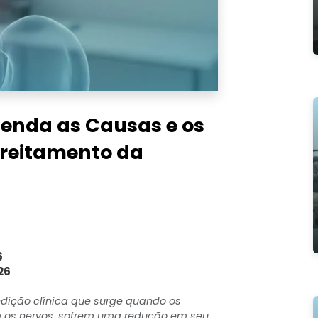
tenda as Causas e os
treitamento da
6
26
dição clínica que surge quando os
m os nervos, sofrem uma redução em seu