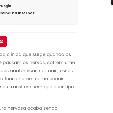
rurgia
minal na Internet:
o clínica que surge quando os
de passam os nervos, sofrem uma
ções anatômicas normais, esses
ara funcionarem como canais
vosas transitem sem qualquer tipo
tura nervosa acaba sendo