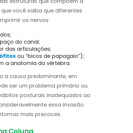
das estruturas que compõem a
 que você saiba que diferentes
mprimir os nervos:
dos;
paço do canal;
r das articulações;
ófitos
ou “bicos de papagaio”);
am a anatomia da vértebra.
ja a causa predominante, em
ode ser um problema primário ou
 hábitos posturais inadequados ao
onsideravelmente essa invasão
intomas mais precoces.
 na Coluna