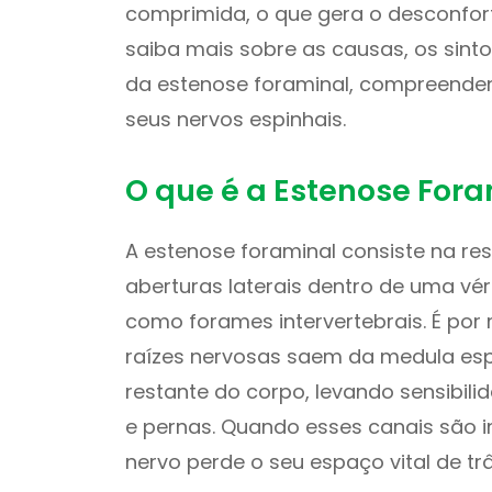
comprimida, o que gera o desconforto
saiba mais sobre as causas, os sin
da estenose foraminal, compreende
seus nervos espinhais.
O que é a Estenose For
A estenose foraminal consiste na re
aberturas laterais dentro de uma vé
como forames intervertebrais. É por
raízes nervosas saem da medula esp
restante do corpo, levando sensibili
e pernas. Quando esses canais são i
nervo perde o seu espaço vital de trâ