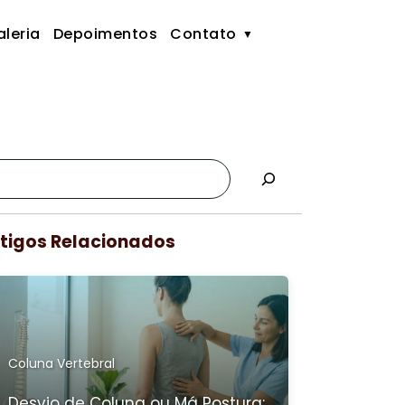
leria
Depoimentos
Contato
tigos Relacionados
Coluna Vertebral
Desvio de Coluna ou Má Postura: